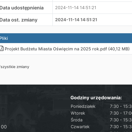
Data udostępnienia
2024-11-14 14:51:21
Data ost. zmiany
2024-11-14 14:51:21
Pliki
Projekt Budżetu Miasta Oświęcim na 2025 rok
.
pdf (40,12 MB)
szystkie zmiany
Godziny urzędowania:
Poniedziałek
7:30 - 15:
Wtorek
7:30 - 17:
Środa
7:30 - 15:
 00
Czwartek
7:30 - 15: