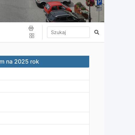
Wpisz tekst do wyszukania
Szukaj
im na 2025 rok