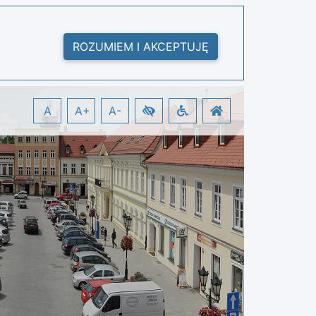
ROZUMIEM I AKCEPTUJĘ
A
A+
A-