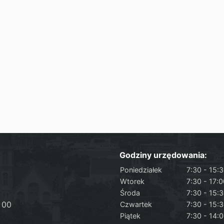
Godziny urzędowania:
Poniedziałek
7:30 - 15:
Wtorek
7:30 - 17:
Środa
7:30 - 15:
 00
Czwartek
7:30 - 15:
Piątek
7:30 - 14: