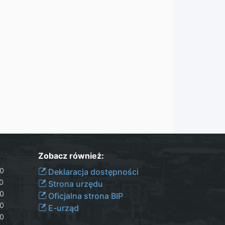
Zobacz również:
30
Deklaracja dostępności
00
Strona urzędu
30
Oficjalna strona BIP
30
E-urząd
00