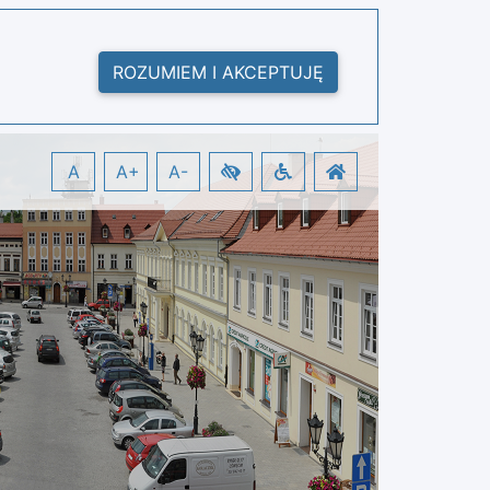
ROZUMIEM I AKCEPTUJĘ
A
A+
A-