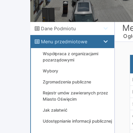
Me
Dane Podmiotu
Ogł
Menu przedmiotowe
Współpraca z organizacjami
A
pozarządowymi
Wybory
Zgromadzenia publiczne
Rejestr umów zawieranych przez
Miasto Oświęcim
Jak załatwić
Udostępnianie informacji publicznej