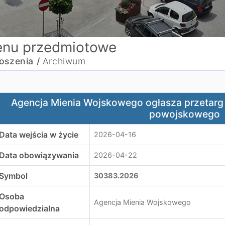
nu przedmiotowe
oszenia /
Archiwum
gencja Mienia Wojskowego ogłasza przetarg dotyczący s
Agencja Mienia Wojskowego ogłasza przetarg
powojskowego
Data wejścia w życie
2026-04-16
Data obowiązywania
2026-04-22
Symbol
30383.2026
Osoba
Agencja Mienia Wojskowego
odpowiedzialna