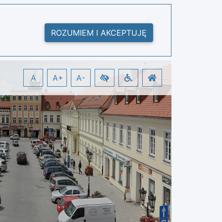
ROZUMIEM I AKCEPTUJĘ
A
A+
A-