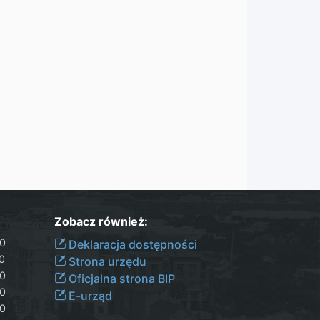
Zobacz również:
30
Deklaracja dostępności
00
Strona urzędu
30
Oficjalna strona BIP
30
E-urząd
00