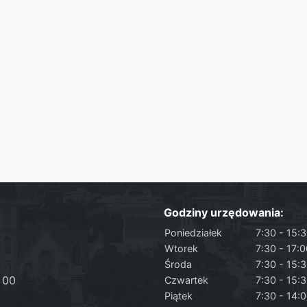
Godziny urzędowania:
Poniedziałek
7:30 - 15:
Wtorek
7:30 - 17:
Środa
7:30 - 15:
 00
Czwartek
7:30 - 15:
Piątek
7:30 - 14: